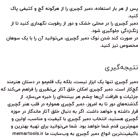
پس از هر بار استفاده،
دمبر گچبری
را از هرگونه گچ و کثیفی پاک
کنید.
دمبر گچبری
را در محلی خشک و دور از رطوبت نگهداری کنید تا از
زنگ‌زدگی جلوگیری شود.
در صورت کند شدن نوک
دمبر گچبری
، می‌توانید آن را با یک سوهان
مخصوص تیز کنید.
نتیجه‌گیری
دمبر گچبری
تنها یک ابزار نیست، بلکه یک قلم‌مو در دستان هنرمند
گچ‌کار است.
دمبر گچبری
امکان خلق آثار بی‌نظیری را فراهم می‌کند که
جزئیات و ظرافت آن‌ها چشم هر بیننده‌ای را خیره می‌سازد. از
گذشته‌های دور تا به امروز،
دمبر گچبری
همواره در قلب هنر گچبری
قرار داشته و خواهد داشت. اگر به دنبال خلق آثار ماندگار در حوزه
گچبری هستید، انتخاب
دمبر گچبری
با کیفیت و مناسب، اولین و
مهم‌ترین قدم شما خواهد بود. شما می‌توانید برای تهیه بهترین و
باکیفیت‌ترین انواع
دمبر گچبری
به وب‌سایت ما memartools.ir