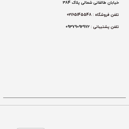
خیابان طالقانی شمالی پلاک 384
تلفن فروشگاه : 02165145548
تلفن پشتیبانی :
09379092972