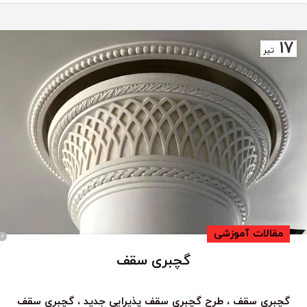
17
تیر
مقالات آموزشی
0
گچبری سقف
گچبری سقف ، طرح گچبری سقف پذیرایی جدید ، گچبری سقف