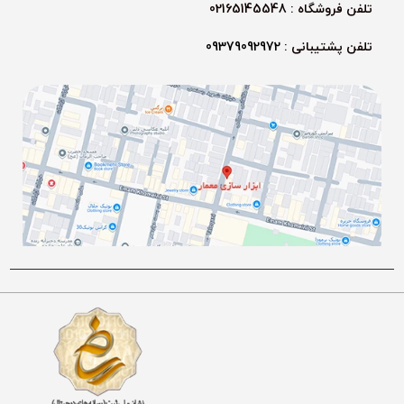
تلفن فروشگاه : 02165145548
تلفن پشتیبانی :
09379092972