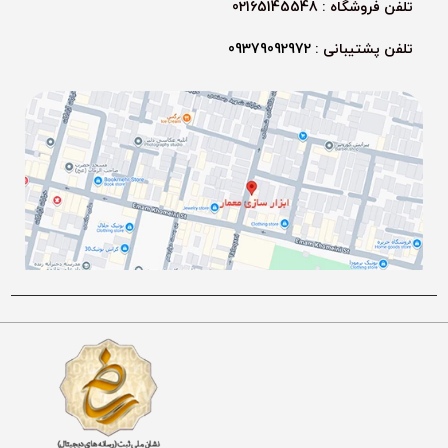
تلفن فروشگاه : 02165145548
تلفن پشتیبانی :
09379092972