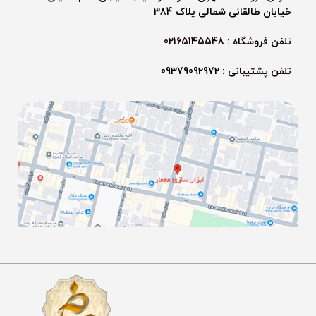
خیابان طالقانی شمالی پلاک 384
تلفن فروشگاه : 02165145548
تلفن پشتیبانی :
09379092972