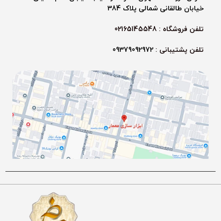
خیابان طالقانی شمالی پلاک 384
تلفن فروشگاه : 02165145548
تلفن پشتیبانی :
09379092972