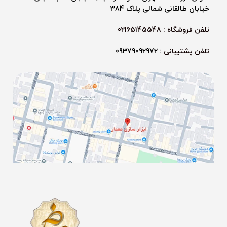
خیابان طالقانی شمالی پلاک 384
تلفن فروشگاه : 02165145548
تلفن پشتیبانی :
09379092972