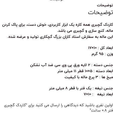
توضیحات
توضیحات
کاردک گچبری همه کاره یک ابزار کاربردی، خوش دست، برای پاک کردن
ماله، کنج سازی و گچبری می باشد.
این ماله به سفارش استاد کاران بزرگ گچکاری تولید و عرضه شده.
ابعاد کل : 10×17
وزن : 95 گرم
جنس دسته : 2 لایه ورق پی وی سی ضد آب نشکن
ابعاد دسته : 5×10 قطر 11 میلی متر
میخ ها : 3 پرچ ماله با کیفیت
جنس تیغه : یک فنر با قطر 8 میلی متر
ابعاد تیغه : 10×7
اولین نفری باشید که دیدگاهی را ارسال می کنید برای “کاردک گچبری
فنر 0.8 سانت”