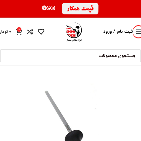
0
ثبت نام / ورود
0
تومان
محصول