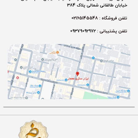
خیابان طالقانی شمالی پلاک 384
تلفن فروشگاه : 02165145548
تلفن پشتیبانی :
09379092972