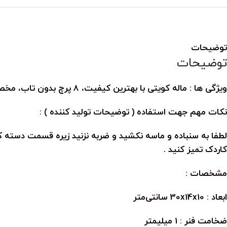
توضیحات
توضیحات
ویژگی ها : ماله کویتی با بهترین کیفیت، 8 پرچ بدون تاب، مخصوص استاد کار، خوش دست
نکات مهم جهت استفاده ( توضیحات تولید کننده ) :
لطفا به سنباده و ماسه نکشید و ضربه نزنید زیره قسمت دسته 
کاردک تمیز کنید .
مشخصات :
ابعاد : 30x14x10 سانتی‌متر
ضخامت فنر : 1 میلیمتر