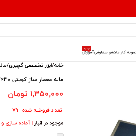
جدید
مونه کار ما
کشو سفارشی
آموزش
خانه
ابزار تخصصی گچبری
ماله
ماله معمار ساز کویتی 30×14 ضخامت 1.0
1,350,000
تومان
تعداد فروخته شده : 79
موجود در انبار
| آماده سازی و ارسال 