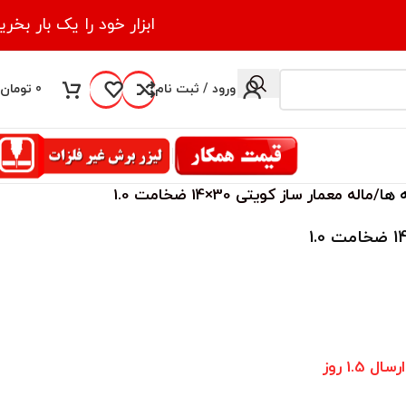
ابزار خود را یک بار بخری
ورود / ثبت نام
0
تومان
 ها
ماله معمار ساز کویتی 30×14 ضخامت 1.0
1.5 روز