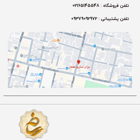
تلفن فروشگاه : 02165145548
تلفن پشتیبانی :
09379092972