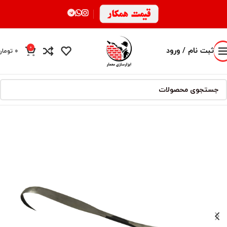
0
ثبت نام / ورود
0
تومان
محصول