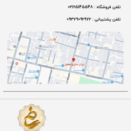
تلفن فروشگاه : 02165145548
تلفن پشتیبانی :
09379092972