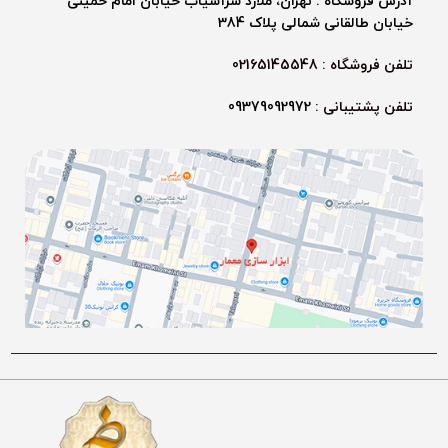
آدرس فروشگاه : تهران، ملارد سرآسیاب خیابان امام خمینی
خیابان طالقانی شمالی پلاک 384
تلفن فروشگاه : 02165145548
تلفن پشتیبانی :
09379092972