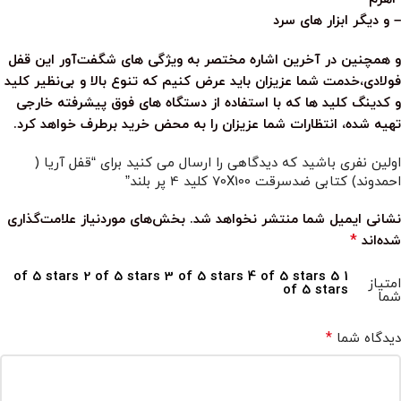
– و دیگر ابزار های سرد
و همچنین در آخرین اشاره مختصر به ویژگی های شگفت‌آور این قفل
فولادی،خدمت شما عزیزان باید عرض کنیم که تنوع بالا و بی‌نظیر کلید
و کدینگ کلید ها که با استفاده از دستگاه های فوق پیشرفته خارجی
تهیه شده، انتظارات شما عزیزان را به محض خرید برطرف خواهد کرد.
اولین نفری باشید که دیدگاهی را ارسال می کنید برای “قفل آریا (
احمدوند) کتابی ضدسرقت 70X100 کلید 4 پر بلند”
نشانی ایمیل شما منتشر نخواهد شد.
بخش‌های موردنیاز علامت‌گذاری
*
شده‌اند
2 of 5 stars
3 of 5 stars
4 of 5 stars
5
1 of 5 stars
امتیاز
of 5 stars
شما
*
دیدگاه شما