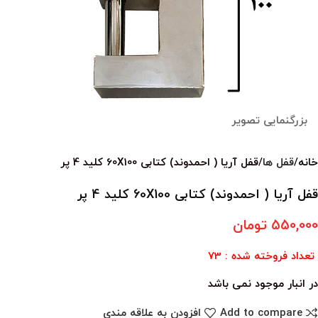
بزرگنمایی تصویر
خانه
قفل ها
قفل آریا ( احمدوند) کتابی 60X100 کلید 4 پر
قفل آریا ( احمدوند) کتابی 60X100 کلید 4 پر
550,000
تومان
تعداد فروخته شده : 73
در انبار موجود نمی باشد
Add to compare
افزودن به علاقه مندی