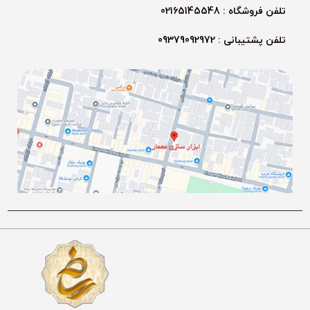
تلفن فروشگاه : 02165145548
تلفن پشتیبانی :
09379092972