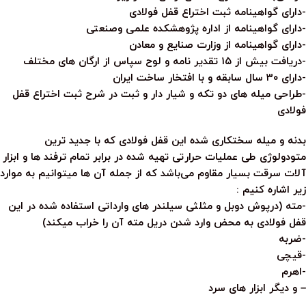
-دارای گواهینامه ثبت اختراع قفل فولادی
-دارای گواهینامه از اداره پژوهشکده علمی وصنعتی
-دارای گواهینامه از وزارت صنایع و معادن
-دریافت بیش از ۱۵ تقدیر نامه و لوح سپاس از ارگان های مختلف
-دارای ۳۰ سال سابقه و با افتخار ساخت ایران
-طراحی میله های دو تکه و شیار دار و ثبت در شرح ثبت اختراع قفل
فولادی
بدنه و میله سختکاری شده این قفل فولادی که با جدید ترین
متودولوژی طی عملیات حرارتی تهیه شده در برابر تمام ترفند ها و ابزار
آلات سرقت بسیار مقاوم می‌باشد که از جمله آن ها میتوانیم به موارد
زیر اشاره کنیم :
-مته (درپوش دوبل و مثلثی سیلندر های وارداتی استفاده شده در این
قفل فولادی به محض وارد شدن دریل مته آن را خراب میکند)
-ضربه
-قیچی
-اهرم
– و دیگر ابزار های سرد