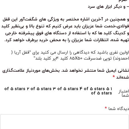
– و دیگر ابزار های سرد
و همچنین در آخرین اشاره مختصر به ویژگی های شگفت‌آور این قفل
فولادی،خدمت شما عزیزان باید عرض کنیم که تنوع بالا و بی‌نظیر کلید
و کدینگ کلید ها که با استفاده از دستگاه های فوق پیشرفته خارجی
تهیه شده، انتظارات شما عزیزان را به محض خرید برطرف خواهد کرد.
اولین نفری باشید که دیدگاهی را ارسال می کنید برای “قفل آریا (
احمدوند) توپی ضدسرقت 85X50 کلید 4پر کلید بلند”
نشانی ایمیل شما منتشر نخواهد شد.
بخش‌های موردنیاز علامت‌گذاری
*
شده‌اند
2 of 5 stars
3 of 5 stars
4 of 5 stars
5
1 of 5 stars
امتیاز
of 5 stars
شما
*
دیدگاه شما