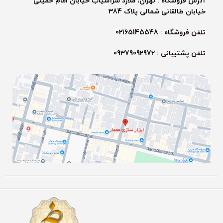
آدرس فروشگاه : تهران، ملارد سرآسیاب خیابان امام خمینی
خیابان طالقانی شمالی پلاک 384
تلفن فروشگاه : 02165145548
تلفن پشتیبانی :
09379092972