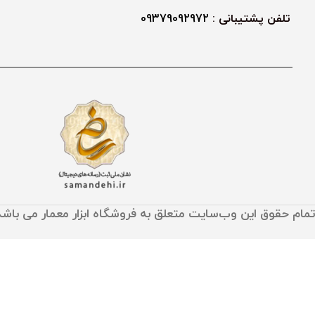
تلفن پشتیبانی :
09379092972
تمام حقوق اين وب‌سايت متعلق به فروشگاه ابزار معمار می باشد
خبر مهم ! پردا