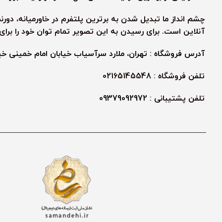
چشم انداز ما تبدیل شدن به برترین پلتفرم در خاورمیانه، دور
آنلاین است. برای رسیدن به این تصویر تمام توان خود را برا
آدرس فروشگاه : تهران، ملارد سرآسیاب خیابان امام خمینی خیابا
تلفن فروشگاه : 02165145548
تلفن پشتیبانی :
09379092972