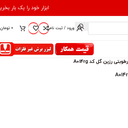
ابزار خود را یک بار بخری
ورود / ثبت نام
0
تومان
وبتی رزین گل کد A014rg