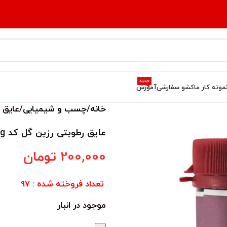
جدید
مونه کار ما
کشو سفارشی
آموزش
خانه
چسب و شیمیایی
عایق رط
عایق رطوبتی رزین گل کد A014rg
200,000
تومان
تعداد فروخته شده : 97
موجود در انبار