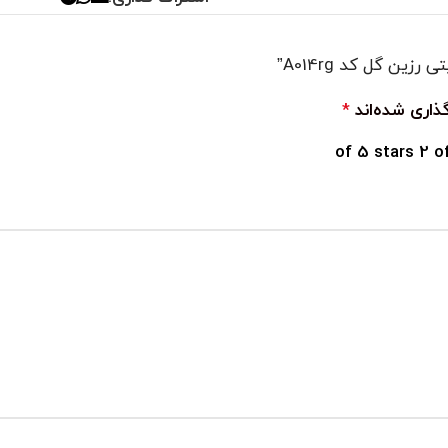
ین گل کد A014rg”
ذاری شده‌اند
*
2 o