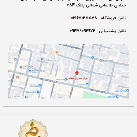
خیابان طالقانی شمالی پلاک 384
تلفن فروشگاه : 02165145548
تلفن پشتیبانی :
09379092972