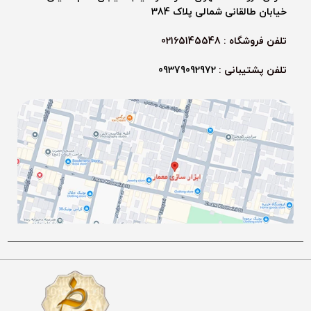
خیابان طالقانی شمالی پلاک 384
تلفن فروشگاه : 02165145548
تلفن پشتیبانی :
09379092972