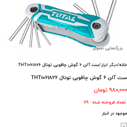
بزرگنمایی تصویر
خانه
دیگر ابزار
ست آلن 6 گوش چاقویی توتال THT1061826
ست آلن 6 گوش چاقویی توتال THT1061826
980,000
تومان
تعداد فروخته شده : 79
موجود در انبار