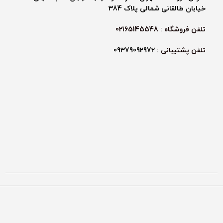
خیابان طالقانی شمالی پلاک 384
تلفن فروشگاه : 02165145548
تلفن پشتیبانی :
09379092972