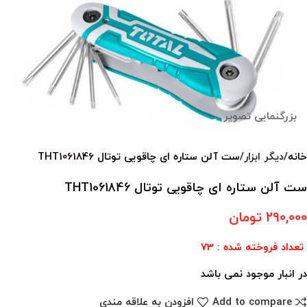
بزرگنمایی تصویر
خانه
دیگر ابزار
ست آلن ستاره ای چاقویی توتال THT1061846
ست آلن ستاره ای چاقویی توتال THT1061846
290,000
تومان
تعداد فروخته شده : 73
در انبار موجود نمی باشد
Add to compare
افزودن به علاقه مندی