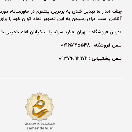
چشم انداز ما تبدیل شدن به برترین پلتفرم در خاورمیانه، دور
آنلاین است. برای رسیدن به این تصویر تمام توان خود را برا
آدرس فروشگاه : تهران، ملارد سرآسیاب خیابان امام خمینی خیابا
تلفن فروشگاه : 02165145548
تلفن پشتیبانی :
09379092972