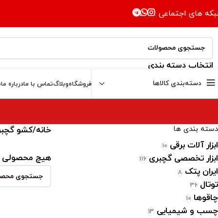
که های اجتماعی :
انتخاب دسته بندی
دسته‌بندی کالاها
فروشگاه
وبلاگ
تماس با ما
درباره ما
ن
دسته بندی ها
خانه
کشو گچبر
ابزار آلات برقی
10
هیچ محصولی ی
ابزار تخصصی گچبری
116
ایران پتک
8
توتال
36
چاقوها
10
چسب و شیمیایی
13