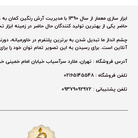
ابزار سازی معمار از سال 1390 با مدیریت آ
حاضر یکی از بهترین تولید کنندگان حال حاضر در زمینه ابزار
چشم انداز ما تبدیل شدن به برترین پلتفرم در خاورمیانه، دور
آنلاین است. برای رسیدن به این تصویر تمام توان خود را برا
آدرس فروشگاه : تهران، ملارد سرآسیاب خیابان امام خمینی خیابا
تلفن فروشگاه : 02165145548
تلفن پشتیبانی :
09379092972