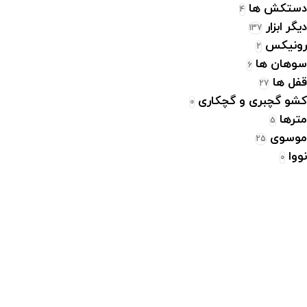
دستکش ها
4
دیگر ابزار
137
رونیکس
2
سوهان ها
6
قفل ها
27
کشو گچبری و گچکاری
0
مترها
5
موسوی
25
نووا
0