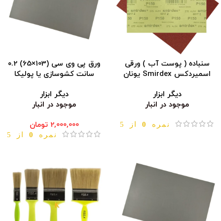
سنباده ( پوست آب ) ورقی
ورق پی وی سی (103×65) ۰.2
اسمیردکس Smirdex یونان
سانت کشوسازی یا پولیکا
دیگر ابزار
دیگر ابزار
موجود در انبار
موجود در انبار
نمره
0
از 5
2,000,000
تومان
نمره
0
از 5