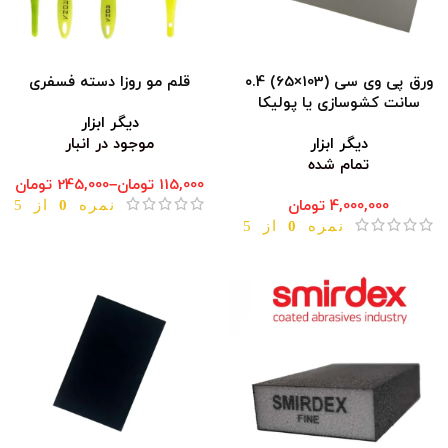
ورق پی وی سی (103×65) ۰.4
قلم مو روزا دسته فسفری
سانت کشوسازی یا پولیکا
دیگر ابزار
دیگر ابزار
موجود در انبار
تمام شده
115,000
تومان
–
245,000
تومان
4,000,000
تومان
نمره
0
از 5
نمره
0
از 5