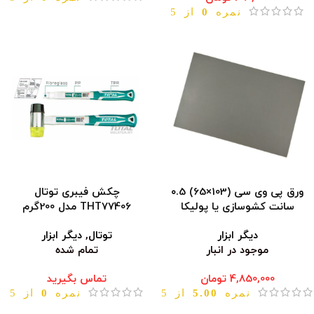
نمره
0
از 5
ورق پی وی سی (103×65) ۰.5
چکش فیبری توتال
سانت کشوسازی یا پولیکا
THT77406 مدل 200گرم
دیگر ابزار
توتال
,
دیگر ابزار
موجود در انبار
تمام شده
4,850,000
تومان
تماس بگیرید
نمره
5.00
از 5
نمره
0
از 5