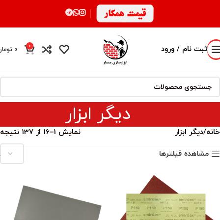
0
ثبت نام / ورود
0
تومان
محصول
دیگر ابزار
خانه
دیگر ابزار
نمایش 1–16 از 137 نتیجه
مشاهده فیلترها