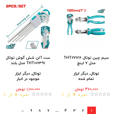
سیم چین توتال THT27716
ست آلن شش گوش توتال
مدل 7 اینچ
THT106391 مدل بلند
توتال
,
دیگر ابزار
توتال
,
دیگر ابزار
تمام شده
موجود در انبار
470,000
تومان
1,100,000
تومان
نمره
0
از 5
نمره
0
از 5
→
9
8
7
…
4
3
2
1